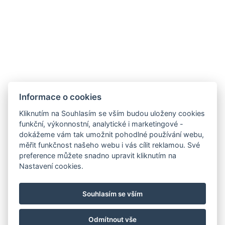
ART Apartments
Informace o cookies
info@artapartments.cz
Kliknutím na Souhlasím se vším budou uloženy cookies
náměstí T.G.Masaryka 82 , 54401 Dvůr Králové nad
funkční, výkonnostní, analytické i marketingové -
dokážeme vám tak umožnit pohodlné používání webu,
Labem
měřit funkčnost našeho webu i vás cílit reklamou. Své
+420 774 591 477
preference můžete snadno upravit kliknutím na
Nastavení cookies.
Obchodní a Storno podmínky
Instagram
Souhlasím se vším
Facebook
Odmítnout vše